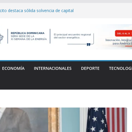
to destaca sólida solvencia de capital
Asamblea General de Delegados
l Carlos "Yankee" Cabrera denuncia
 médica tras la muerte de su madre
n del Distrito de Innovación de Santiago
AB
mpe récord y conquista el oro en Santo
llo y el Festival Obsesión 2026 regresan
 La Fiera Típica
ECONOMÍA
INTERNACIONALES
DEPORTE
TECNOLOG