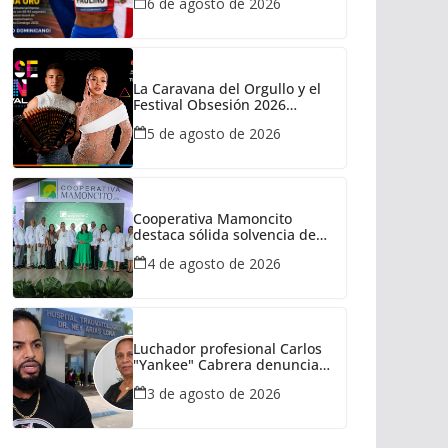
6 de agosto de 2026
La Caravana del Orgullo y el
Festival Obsesión 2026
regresan con La Insuperable y
5 de agosto de 2026
La Fiera Típica
Cooperativa Mamoncito
destaca sólida solvencia de
capital durante su XXXVIII
4 de agosto de 2026
Asamblea General de
Delegados
Luchador profesional Carlos
"Yankee" Cabrera denuncia
presunta negligencia médica
3 de agosto de 2026
tras la muerte de su madre