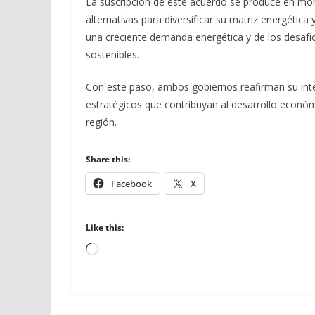
La suscripción de este acuerdo se produce en mo
alternativas para diversificar su matriz energética 
una creciente demanda energética y de los desafío
sostenibles.
Con este paso, ambos gobiernos reafirman su inter
estratégicos que contribuyan al desarrollo económi
región.
Share this:
Facebook
X
Like this:
Loading…