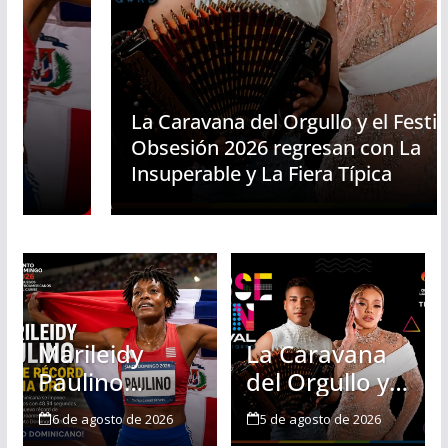
La Caravana del Orgullo y el Festival
Obsesión 2026 regresan con La
Insuperable y La Fiera Típica
Marileidy
La Caravana
Paulino
del Orgullo y
rompe récord
el Festival
6 de agosto de 2026
5 de agosto de 2026
y conquista el
Obsesión