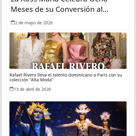
Meses de su Conversión al
Cristianismo: "La Mejor Decisión
2 de mayo de 2026
de mi Vida"
Rafael Rivero lleva el talento dominicano a París con su
colección “Alta Moda”
13 de abril de 2026