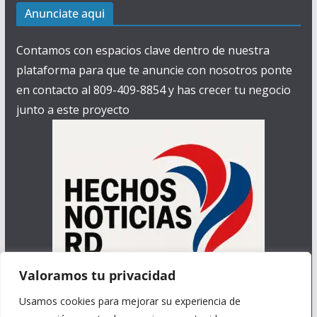
Anunciate aqui
Contamos con espacios clave dentro de nuestra
plataforma para que te anuncie con nosotros ponte
en contacto al 809-409-8854 y has crecer tu negocio
junto a este proyecto
Valoramos tu privacidad
Usamos cookies para mejorar su experiencia de
Contamos con las características de de promoción