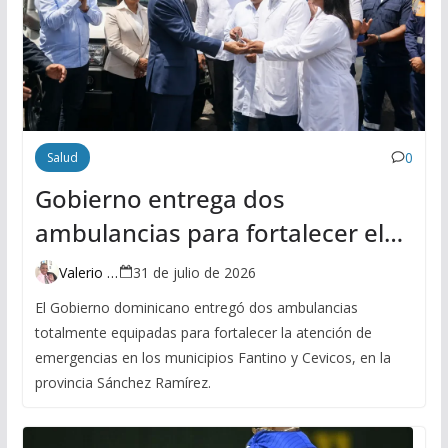
0
Salud
Gobierno entrega dos
ambulancias para fortalecer el
sistema de salud en Sánchez
Valerio Ventura
31 de julio de 2026
Ramírez
El Gobierno dominicano entregó dos ambulancias
totalmente equipadas para fortalecer la atención de
emergencias en los municipios Fantino y Cevicos, en la
provincia Sánchez Ramírez.