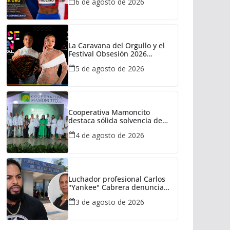
6 de agosto de 2026
La Caravana del Orgullo y el
Festival Obsesión 2026
regresan con La Insuperable y
5 de agosto de 2026
La Fiera Típica
Cooperativa Mamoncito
destaca sólida solvencia de
capital durante su XXXVIII
4 de agosto de 2026
Asamblea General de
Delegados
Luchador profesional Carlos
"Yankee" Cabrera denuncia
presunta negligencia médica
3 de agosto de 2026
tras la muerte de su madre