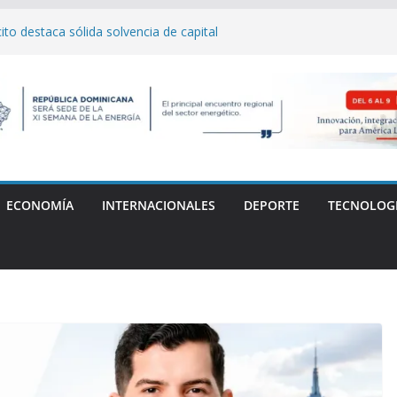
lo y el Festival Obsesión 2026 regresan
La Fiera Típica
o destaca sólida solvencia de capital
samblea General de Delegados
 Carlos "Yankee" Cabrera denuncia
 médica tras la muerte de su madre
 del Distrito de Innovación de Santiago
AB
mpe récord y conquista el oro en Santo
ECONOMÍA
INTERNACIONALES
DEPORTE
TECNOLOG