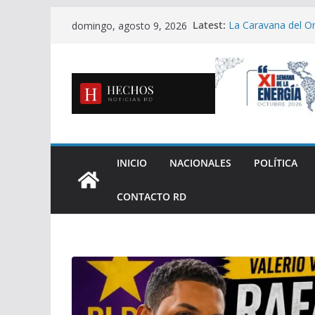
Skip
Latest:
La Caravana del Or
domingo, agosto 9, 2026
to
con La Insuperable 
Cooperativa Mamonc
content
durante su XXXVII
Luchador profesio
presunta negligenc
Energía y Minas ref
Cotuí
Marileidy Paulino 
Domingo 2026
INICIO
NACIONALES
POLÍTICA
CONTACTO RD