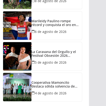
8 de agosto de 2026
Marileidy Paulino rompe
récord y conquista el oro en
Santo Domingo 2026
6 de agosto de 2026
La Caravana del Orgullo y el
Festival Obsesión 2026
regresan con La Insuperable y
5 de agosto de 2026
La Fiera Típica
Cooperativa Mamoncito
destaca sólida solvencia de
capital durante su XXXVIII
4 de agosto de 2026
Asamblea General de
Delegados