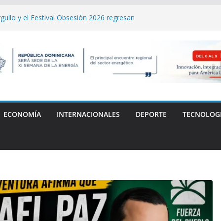
gullo y el Festival Obsesión 2026 regresan
y La Fiera Típica
ito destaca sólida solvencia de capital
I Asamblea General de Delegados
nal Carlos "Yankee" Cabrera denuncia
ia médica tras la muerte de su madre
oresta y limpia cuencas de tres ríos en
rompe récord y conquista el oro en Santo
ECONOMÍA
INTERNACIONALES
DEPORTE
TECNOLOG