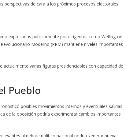
 sus perspectivas de cara a los próximos procesos electorales.
iterio expresadas públicamente por dirigentes como Wellington
o Revolucionario Moderno (PRM) mantiene niveles importantes
ee actualmente varias figuras presidenciables con capacidad de
el Pueblo
pronosticó posibles movimientos internos y eventuales salidas
tica de la oposición podría experimentar cambios importantes
relevantes al debate político nacional podría generar nuevas