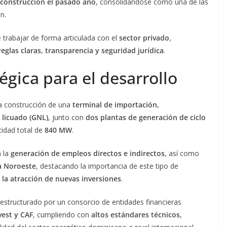
e construcción el pasado año
, consolidándose como una de las
n.
e trabajar de forma articulada con el
sector privado
,
reglas claras, transparencia y seguridad jurídica
.
égica para el desarrollo
a construcción de una
terminal de importación,
 licuado (GNL)
, junto con
dos plantas de generación de ciclo
cidad total de
840 MW
.
n la
generación de empleos directos e indirectos
, así como
a Noroeste
, destacando la importancia de este tipo de
 la atracción de nuevas inversiones
.
estructurado por un consorcio de entidades financieras
vest y CAF
, cumpliendo con
altos estándares técnicos,