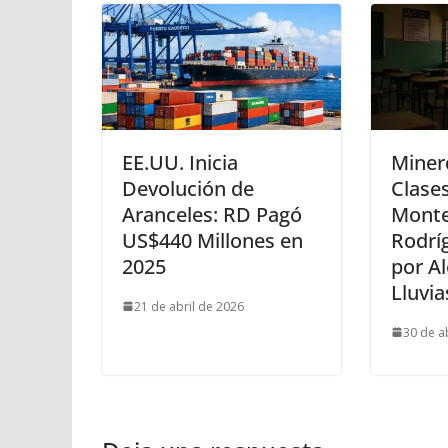
EE.UU. Inicia
Miner
Devolución de
Clase
Aranceles: RD Pagó
Montec
US$440 Millones en
Rodrí
2025
por Al
Lluvia
21 de abril de 2026
30 de a