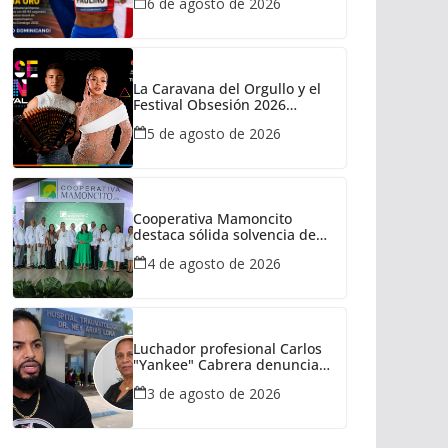
6 de agosto de 2026
La Caravana del Orgullo y el
Festival Obsesión 2026
regresan con La Insuperable y
5 de agosto de 2026
La Fiera Típica
Cooperativa Mamoncito
destaca sólida solvencia de
capital durante su XXXVIII
4 de agosto de 2026
Asamblea General de
Delegados
Luchador profesional Carlos
"Yankee" Cabrera denuncia
presunta negligencia médica
3 de agosto de 2026
tras la muerte de su madre