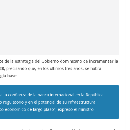
arte de la estrategia del Gobierno dominicano de
incrementar la
28
, precisando que, en los últimos tres años, se habrá
gía base
.
eja la confianza de la banca internacional en la República
 regulatorio y en el potencial de su infraestructura
to económico de largo plazo”, expresó el ministro.