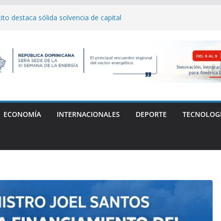
lo y el Festival Obsesión 2026 regresan
La Fiera Típica
o destaca sólida solvencia de capital
samblea General de Delegados
 Carlos "Yankee" Cabrera denuncia
 médica tras la muerte de su madre
 del Distrito de Innovación de Santiago
AB
mpe récord y conquista el oro en Santo
ECONOMÍA
INTERNACIONALES
DEPORTE
TECNOLOG