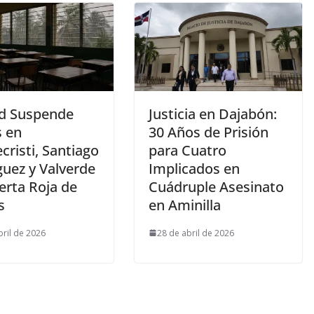
d Suspende
Justicia en Dajabón:
s en
30 Años de Prisión
risti, Santiago
para Cuatro
guez y Valverde
Implicados en
erta Roja de
Cuádruple Asesinato
s
en Aminilla
bril de 2026
28 de abril de 2026