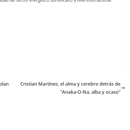
bilidad del sector energético dominicano a nivel internacional.
plan
Cristian Martínez, el alma y cerebro detrás de
“Anaka-O-Na, alba y ocaso”