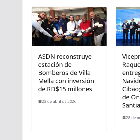
ASDN reconstruye
Vicep
estación de
Raquel
Bomberos de Villa
entre
Mella con inversión
Navid
de RD$15 millones
Cibao
de On
23 de abril de 2026
Santi
28 de n