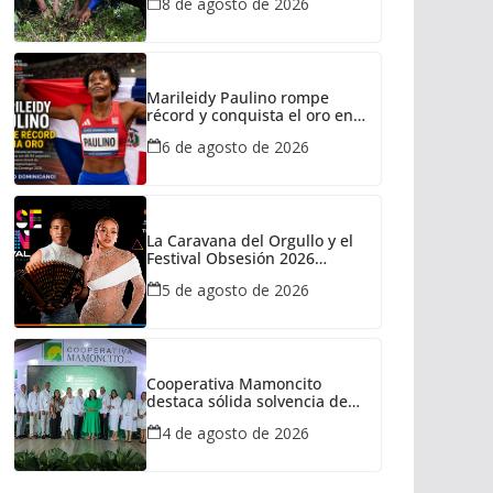
8 de agosto de 2026
Marileidy Paulino rompe
récord y conquista el oro en
Santo Domingo 2026
6 de agosto de 2026
La Caravana del Orgullo y el
Festival Obsesión 2026
regresan con La Insuperable y
5 de agosto de 2026
La Fiera Típica
Cooperativa Mamoncito
destaca sólida solvencia de
capital durante su XXXVIII
4 de agosto de 2026
Asamblea General de
Delegados