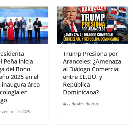
residenta
Trump Presiona por
 Peña inicia
Aranceles: ¿Amenaza
ga del Bono
al Diálogo Comercial
eño 2025 en el
entre EE.UU. y
; inaugura área
República
cología en
Dominicana?
ago
22 de abril de 2026
oviembre de 2025