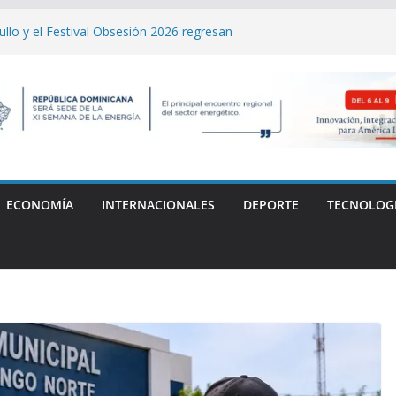
llo y el Festival Obsesión 2026 regresan
 La Fiera Típica
to destaca sólida solvencia de capital
Asamblea General de Delegados
l Carlos "Yankee" Cabrera denuncia
a médica tras la muerte de su madre
resta y limpia cuencas de tres ríos en
mpe récord y conquista el oro en Santo
ECONOMÍA
INTERNACIONALES
DEPORTE
TECNOLOG